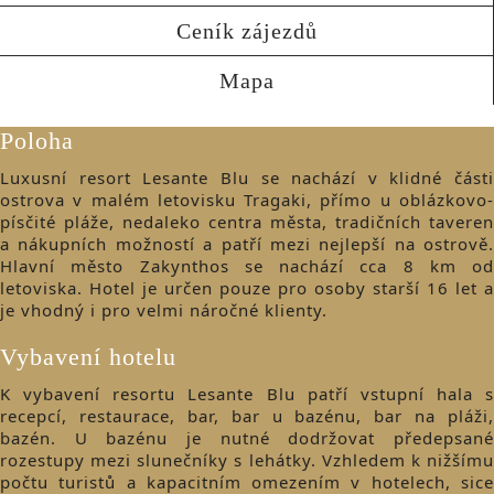
Ceník zájezdů
Mapa
Poloha
Luxusní resort Lesante Blu se nachází v klidné části
ostrova v malém letovisku Tragaki, přímo u oblázkovo-
písčité pláže, nedaleko centra města, tradičních taveren
a nákupních možností a patří mezi nejlepší na ostrově.
Hlavní město Zakynthos se nachází cca 8 km od
letoviska. Hotel je určen pouze pro osoby starší 16 let a
je vhodný i pro velmi náročné klienty.
Vybavení hotelu
K vybavení resortu Lesante Blu patří vstupní hala s
recepcí, restaurace, bar, bar u bazénu, bar na pláži,
bazén. U bazénu je nutné dodržovat předepsané
rozestupy mezi slunečníky s lehátky. Vzhledem k nižšímu
počtu turistů a kapacitním omezením v hotelech, sice