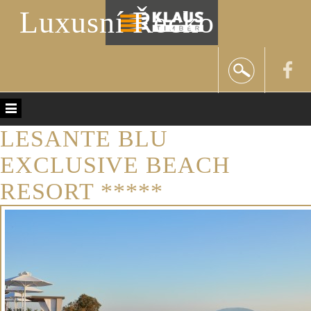
Luxusní Řecko
LESANTE BLU
EXCLUSIVE BEACH
RESORT *****