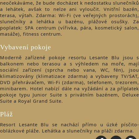
neočekáváme, že bude docházet k nedostatku slunečníků
a lehátek, avšak to nelze ani vyloučit. Vnitřní bazén,
terasa, výtah. Zdarma: Wi-Fi (ve veřejných prostorách),
slunečníky a lehátka u bazénu, plážové osušky. Za
poplatek: SPA centrum (vířivka, pára, kosmetický salon,
masáže), fitness centrum.
Vybavení pokoje
Moderně zařízené pokoje resortu Lesante Blu jsou s
balkonem nebo terasou a s výhledem na moře, mají
sociální zařízení (sprcha nebo vana, WC, fén), jsou
klimatizovány (klimatizace zdarma) a vybaveny TV/SAT,
DVD přehrávačem, Wi-Fi (zdarma), telefonem, trezorem,
minibarem. Hotel nabízí dále na vyžádání a za příplatek
pokoje typu Junior Suite s privátním bazénem, Deluxe
Suite a Royal Grand Suite.
Pláž
Resort Lesante Blu se nachází přímo u úzké písčito-
oblázkové pláže. Lehátka a slunečníky na pláži zdarma.