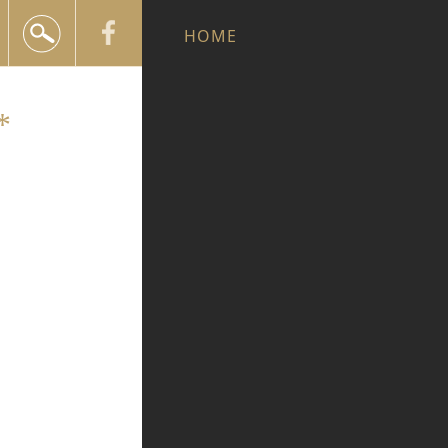
+420 602 552 624
HOME
info@snailtravel.cz
*