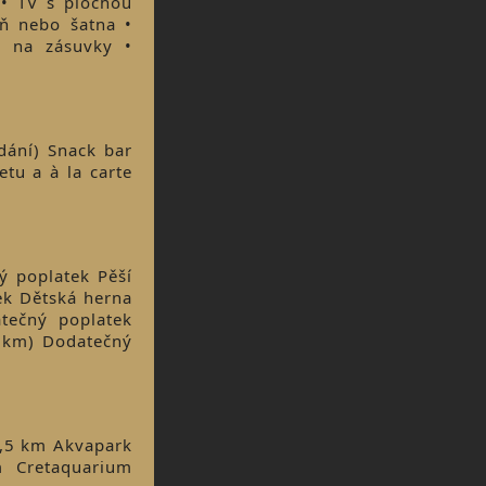
• TV s plochou
íň nebo šatna •
y na zásuvky •
dání) Snack bar
tu a à la carte
ý poplatek Pěší
ek Dětská herna
tečný poplatek
3 km) Dodatečný
4,5 km Akvapark
 Cretaquarium