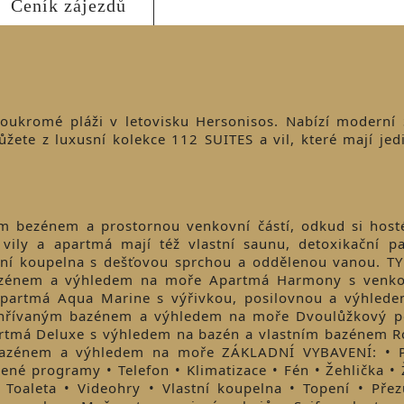
Ceník zájezdů
soukromé pláži v letovisku Hersonisos. Nabízí moderní
ůžete z luxusní kolekce 112 SUITES a vil, které mají jed
ním bezénem a prostornou venkovní částí, odkud si hos
vily a apartmá mají též vlastní saunu, detoxikační p
usní koupelna s dešťovou sprchou a oddělenou vanou. 
azénem a výhledem na moře Apartmá Harmony s venko
Apartmá Aqua Marine s výřivkou, posilovnou a výhlede
vyhřívaným bazénem a výhledem na moře Dvoulůžkový p
rtmá Deluxe s výhledem na bazén a vlastním bazénem 
azénem a výhledem na moře ZÁKLADNÍ VYBAVENÍ: • Př
cené programy • Telefon • Klimatizace • Fén • Žehlička •
 Toaleta • Videohry • Vlastní koupelna • Topení • Přezů