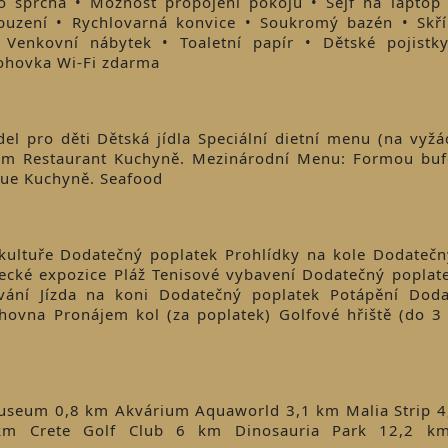
 sprcha • Možnost propojení pokojů • Sejf na laptop 
buzení • Rychlovarná konvice • Soukromý bazén • Skř
 Venkovní nábytek • Toaletní papír • Dětské pojistk
pohovka Wi-Fi zdarma
el pro děti Dětská jídla Speciální dietní menu (na vyžá
em Restaurant Kuchyně. Mezinárodní Menu: Formou bufe
lue Kuchyně. Seafood
kultuře Dodatečný poplatek Prohlídky na kole Dodatečn
cké expozice Pláž Tenisové vybavení Dodatečný poplat
vání Jízda na koni Dodatečný poplatek Potápění Doda
nihovna Pronájem kol (za poplatek) Golfové hřiště (do 
Museum 0,8 km Akvárium Aquaworld 3,1 km Malia Strip 
km Crete Golf Club 6 km Dinosauria Park 12,2 km