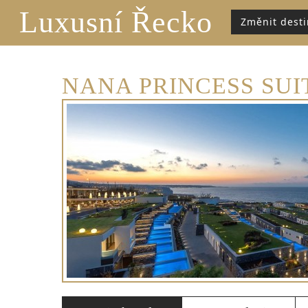
Luxusní Řecko
Změnit desti
NANA PRINCESS SUIT