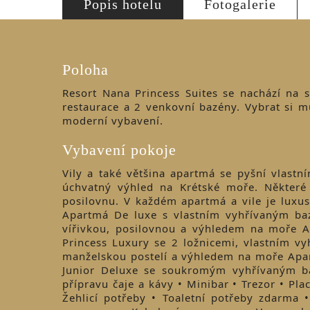
Popis hotelu
Fotogalerie
Poloha
Resort Nana Princess Suites se nachází na 
restaurace a 2 venkovní bazény. Vybrat si m
moderní vybavení.
Vybavení pokoje
Vily a také většina apartmá se pyšní vlast
úchvatný výhled na Krétské moře. Některé 
posilovnu. V každém apartmá a vile je lux
Apartmá De luxe s vlastním vyhřívaným b
vířivkou, posilovnou a výhledem na moře 
Princess Luxury se 2 ložnicemi, vlastním 
manželskou postelí a výhledem na moře Apa
Junior Deluxe se soukromým vyhřívaným b
přípravu čaje a kávy • Minibar • Trezor • Pla
Žehlicí potřeby • Toaletní potřeby zdarma •