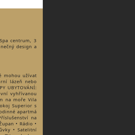
 Spa centrum, 3
inečný design a
té mohou užívat
arní lázeň nebo
TYPY UBYTOVÁNÍ:
vní vyhřívanou
m na moře Vila
okoj Superior s
Rodinné apartmá
íslušenství na
 Župan • Rádio •
vky • Satelitní