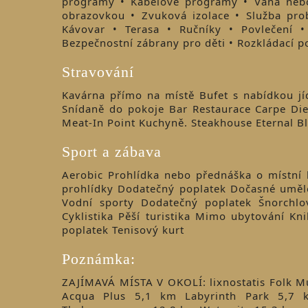
programy • Kabelové programy • Vana nebo
obrazovkou • Zvuková izolace • Služba pro
Kávovar • Terasa • Ručníky • Povlečení •
Bezpečnostní zábrany pro děti • Rozkládací 
Stravování
Kavárna přímo na místě Bufet s nabídkou jíd
Snídaně do pokoje Bar Restaurace Carpe Di
Meat-In Point Kuchyně. Steakhouse Eternal B
Sport a zábava
Aerobic Prohlídka nebo přednáška o místní 
prohlídky Dodatečný poplatek Dočasné uměle
Vodní sporty Dodatečný poplatek Šnorchlo
Cyklistika Pěší turistika Mimo ubytování K
poplatek Tenisový kurt
Poznámka:
ZAJÍMAVÁ MÍSTA V OKOLÍ: lixnostatis Folk 
Acqua Plus 5,1 km Labyrinth Park 5,7 