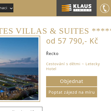
naci
ES VILLAS & SUITES ****
od 57 790,- Kč
Řecko
Cestování s dětmi ~ Letecky
Hotel
Objednat
Poptat zájezd na míru